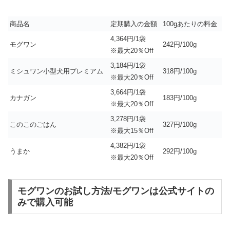
商品名
定期購入の金額
100gあたりの料金
4,364円/1袋
モグワン
242円/100g
※最大20％Off
3,184円/1袋
ミシュワン小型犬用プレミアム
318円/100g
※最大20％Off
3,664円/1袋
カナガン
183円/100g
※最大20％Off
3,278円/1袋
このこのごはん
327円/100g
※最大15％Off
4,382円/1袋
うまか
292円/100g
※最大20％Off
モグワンのお試し方法/モグワンは公式サイトの
みで購入可能